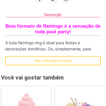
Descrição
Boia formato de flamingo é a sensação de
toda pool party!
A boia flamingo ring é ideal para festas e
decorações temáticas. Ou, simplesmente, para
quem quer ficar relaxando na piscina com os
Veja a Descrição Completa
amigos! Com essa boia gigante você garante os
melhores clicks e ganha muitos likes nas redes
sociais. As celebs amam posar na boia flamingo
Você vai gostar também
rosa, a musthave mais desejada do verão!!! Relaxe
com as pernas na água em nossa boia formato de
flamingo.
Não tem como não se apaixonar por uma boia