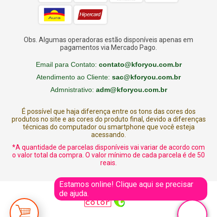
SKU:
KFSB017
Categorias:
Boias Divertidas
,
Destaque
,
Obs. Algumas operadoras estão disponíveis apenas em
KForSummer
,
NATAL
,
Ofertas
Tags:
animal
,
ave
,
aves
,
beach
pagamentos via Mercado Pago.
party
,
boias
,
boias criativas
,
boias divertidas
,
boias gigantes
,
boias para piscina
,
diversão
,
flamingo
,
flamingo float
,
flamingo
ring
,
gigante
,
grande
,
infláveis para piscina
,
moda
,
pool party
,
Email para Contato:
contato@kforyou.com.br
ring
,
rosa
,
summer
,
tutorial
,
verão
Atendimento ao Cliente:
sac@kforyou.com.br
Admnistrativo:
adm@kforyou.com.br
É possível que haja diferença entre os tons das cores dos
produtos no site e as cores do produto final, devido a diferenças
técnicas do computador ou smartphone que você esteja
acessando.
*A quantidade de parcelas disponíveis vai variar de acordo com
o valor total da compra. O valor mínimo de cada parcela é de 50
reais.
Estamos online! Clique aqui se precisar
de ajuda.