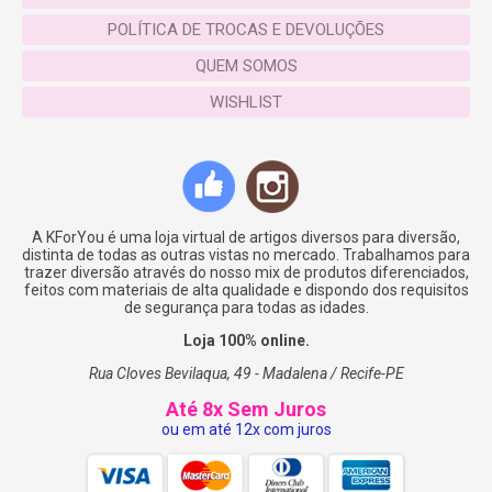
POLÍTICA DE TROCAS E DEVOLUÇÕES
Leia:
http://www.thalitamaia.com/2016/11/loja-
QUEM SOMOS
nacional-que-vende-boias-divertidas.html
WISHLIST
ATENÇÃO: NUNCA deixe uma criança sozinha.
– Não acompanha inflador
– Este produto não é um salva vidas
– Não recomendado para crianças até 14 anos
A KForYou é uma loja virtual de artigos diversos para diversão,
– Uso de crianças só com a supervisão permanente
distinta de todas as outras vistas no mercado. Trabalhamos para
trazer diversão através do nosso mix de produtos diferenciados,
de um adulto
feitos com materiais de alta qualidade e dispondo dos requisitos
de segurança para todas as idades.
ESPECIFICAÇÕES
Loja 100% online.
Rua Cloves Bevilaqua, 49 - Madalena / Recife-PE
Comprimento:
108 cm
Até 8x Sem Juros
Altura:
96 cm
ou em até 12x com juros
Material:
0.25mm PVC
Peso:
960g