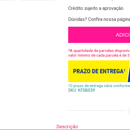
Crédito sujeito a aprovação.
Dúvidas? Confira nossa págin
Boia
ADIC
Nuvem
Arco-
íris
*A quantidade de parcelas disponíve
quantidade
valor mínimo de cada parcela é de 5
¹O prazo de entrega vária conforme 
SKU:
KFSB039
Descrição