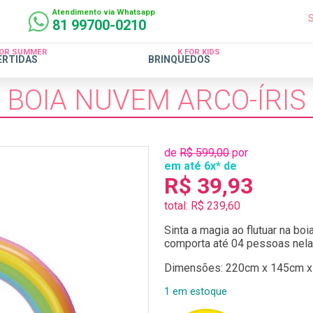
Atendimento via Whatsapp
81 99700-0210
FOR SUMMER
K FOR KIDS
ERTIDAS
BRINQUEDOS
BOIA NUVEM ARCO-ÍRIS
de
R$ 599,00
por
em até 6x* de
R$ 39,93
total: R$ 239,60
Sinta a magia ao flutuar na bo
comporta até 04 pessoas nela
Dimensões: 220cm x 145cm x
1 em estoque