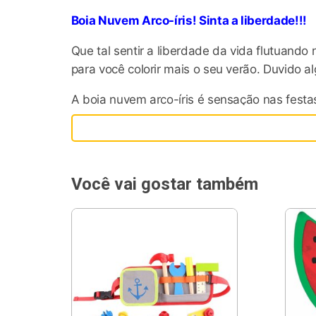
Boia Nuvem Arco-íris! Sinta a liberdade!!!
Que tal sentir a liberdade da vida flutuando
para você colorir mais o seu verão. Duvido a
A boia nuvem arco-íris é sensação nas festas
Com a boia nuvem arco-íris, sua diversão na 
Acabamento perfeito e efeito 3D para deixar
Você vai gostar também
Sobre a KforSummer!
Trazemos para o Brasil a novidade que já é 
curtir aquela pool party ou beach party ines
nossas boias temáticas, a diversão é garanti
seja utilizado por crianças menores de 14 an
Trabalhamos com material de alta durabili