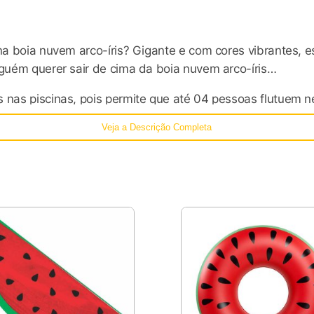
 na boia nuvem arco-íris? Gigante e com cores vibrantes, 
lguém querer sair de cima da boia nuvem arco-íris…
 nas piscinas, pois permite que até 04 pessoas flutuem n
praia será ainda maior. Chame a atenção de todos e arras
Veja a Descrição Completa
 suas fotos as mais curtidas e comentadas no Instagram.
febre nos verões americanos e europeus há anos, as boia
quecível! Somos a única loja virtual nacional a oferecer m
da para toda a família. Ressaltamos a importância da sup
os.
dade, design e acabamentos perfeitos. Nossos produtos t