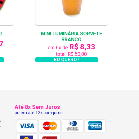
odelo é encantador, o que garante o amor à
G
MINI LUMINÁRIA SORVETE
BRANCO
7
R$ 8,33
em 6x de
total: R$ 50,00
EU QUERO !
Até 8x Sem Juros
ou em até 12x com juros
s
,