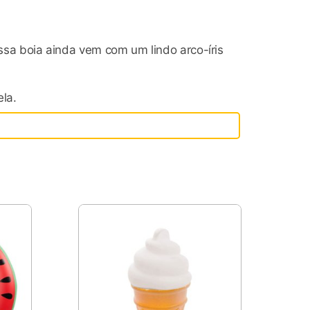
essa boia ainda vem com um lindo arco-íris
ela.
e nas redes sociais com muitos clicks lindos.
 Experimente!
s gigantes mais divertidas para quem ama
ais de 50 modelos de boias criativas. Com as
ervisão direta de um adulto, caso o produto
ambém são usados para decoração de festas