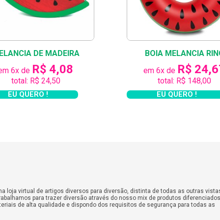
ão de clipes e diversos outros tipos de cenografia. Cada m
ncar com as boias para piscina em várias ocasiões.
 boias divertidas. Saia na frente e garanta já a sua!
ELANCIA DE MADEIRA
BOIA MELANCIA RIN
R$ 4,08
R$ 24,6
em 6x de
em 6x de
total: R$ 24,50
total: R$ 148,00
ja-nacional-que-vende-boias-divertidas.html
EU QUERO !
EU QUERO !
a.
os
manente de um adulto
ESPECIFICAÇÕES
:
 loja virtual de artigos diversos para diversão, distinta de todas as outras vista
abalhamos para trazer diversão através do nosso mix de produtos diferenciados
eriais de alta qualidade e dispondo dos requisitos de segurança para todas as
Comprimento:
145 cm