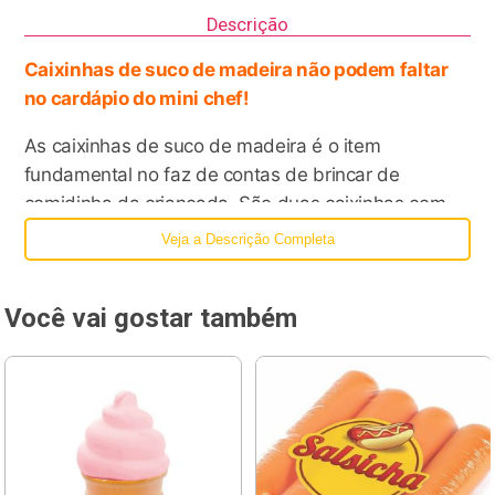
Descrição
Caixinhas de suco de madeira não podem faltar
no cardápio do mini chef!
As caixinhas de suco de madeira é o item
fundamental no faz de contas de brincar de
comidinha da criançada. São duas caixinhas com
sabores diferentes de suco, ideal para reunir os
Veja a Descrição Completa
amiguinhos e fazer uma refeição bem caprichada!
Você pode juntar as caixinhas de suco de madeira e
Você vai gostar também
fazer um lanche ou piquenique delicioso junto com a
criançada. Além de se divertir com as caixinhas de
suco de madeira, seu/sua filho (a) vai despertar o
interesse por uma alimentação diferenciada e mais
saudável!