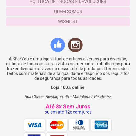
POLÍTICA DE TROCAS E DEVOLUÇÕES
pequeno (a)! Tenha os melhores momentos de
QUEM SOMOS
diversão e aprendizagem com seus filhos na
KforYou!!!
WISHLIST
Acesse
www.kforyou.com.br
ESPECIFICAÇÕES
A KForYou é uma loja virtual de artigos diversos para diversão,
Dimensões:
C: 13cm x L: 12cm x A: 6cm
distinta de todas as outras vistas no mercado. Trabalhamos para
trazer diversão através do nosso mix de produtos diferenciados,
Peso:
230g
feitos com materiais de alta qualidade e dispondo dos requisitos
de segurança para todas as idades.
Classificação etária:
a partir dos 3 anos
Loja 100% online.
Rua Cloves Bevilaqua, 49 - Madalena / Recife-PE
Até 8x Sem Juros
ou em até 12x com juros
SKU:
KFKIDST008
Categorias:
Comidinhas
,
KforKids
Tags:
alimentação infantil
,
aprendizagem
,
brincadeira de criança
,
brinquedos ecológicos
,
brinquedos educativos
,
brinquedoteca
,
clínicas
,
consultórios
,
cozinha de brincar de madeira
,
Cozinha de
madeira
,
escolas
,
estilo escandinavo
,
hora de brincar
,
juice
,