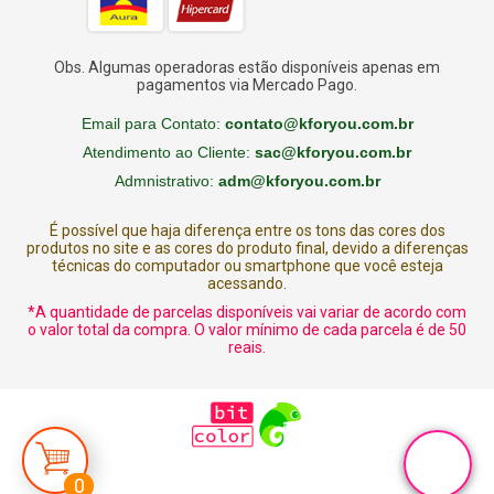
madeira
,
material pedagógico
,
prefeitura
,
psicomotricidade
,
quarto
de dormir e brincar
,
restaurantes
,
sala de aula
,
sucos
Obs. Algumas operadoras estão disponíveis apenas em
pagamentos via Mercado Pago.
Email para Contato:
contato@kforyou.com.br
Atendimento ao Cliente:
sac@kforyou.com.br
Admnistrativo:
adm@kforyou.com.br
É possível que haja diferença entre os tons das cores dos
produtos no site e as cores do produto final, devido a diferenças
técnicas do computador ou smartphone que você esteja
acessando.
*A quantidade de parcelas disponíveis vai variar de acordo com
o valor total da compra. O valor mínimo de cada parcela é de 50
reais.
0