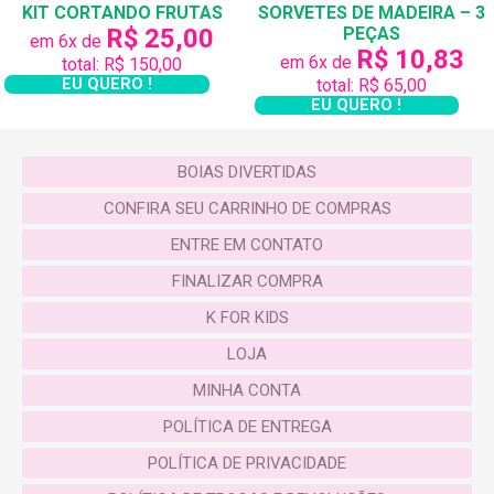
KIT CORTANDO FRUTAS
SORVETES DE MADEIRA – 3
que você transforme o quarto do seu filho/filha em
R$ 25,00
PEÇAS
em 6x de
um espaço de brincar…
R$ 10,83
em 6x de
total: R$ 150,00
EU QUERO !
total: R$ 65,00
Veja a seguir a importância dos brinquedos
EU QUERO !
educativos de
madeira:
https://www.monnalisa.eu/magazine/travelho
BOIAS DIVERTIDAS
with-livia/
CONFIRA SEU CARRINHO DE COMPRAS
A criançada vai amar ter dentro do quarto um
ENTRE EM CONTATO
cantinho bem lúdico para brincar à vontade!! E não
FINALIZAR COMPRA
precisar ter muito espaço para isso! Nossos
K FOR KIDS
produtos cabem e podem ser levados para
qualquer lugar.
LOJA
MINHA CONTA
Com os brinquedos educativos de madeira da
KforYou você vai ficar tranquila enquanto faz as
POLÍTICA DE ENTREGA
coisas em casa e seu filho brinca! Sem falar que
POLÍTICA DE PRIVACIDADE
você também pode se divertir com seu/sua