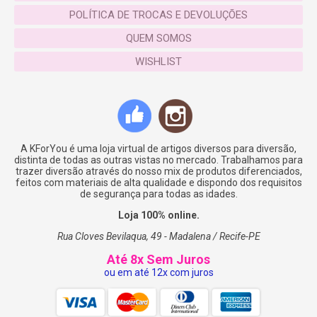
POLÍTICA DE TROCAS E DEVOLUÇÕES
Leia:
http://www.thalitamaia.com/2016/11/loja-
nacional-que-vende-boias-divertidas.html
QUEM SOMOS
WISHLIST
ESPECIFICAÇÕES:
Diâmetro Total:
12cm
Altura:
11,5 cm
Material:
plástico e silicone
A KForYou é uma loja virtual de artigos diversos para diversão,
distinta de todas as outras vistas no mercado. Trabalhamos para
Peso:
55g
trazer diversão através do nosso mix de produtos diferenciados,
feitos com materiais de alta qualidade e dispondo dos requisitos
de segurança para todas as idades.
Loja 100% online.
SKU:
KFSA001
Categorias:
Decoração
,
Destaque
,
KForSummer
,
NATAL
,
Ofertas
Tags:
abacaxi
,
beach party
,
bebidas
,
cenografia
,
Rua Cloves Bevilaqua, 49 - Madalena / Recife-PE
copo decorativo
,
copo decorativo abacaxi
,
copos
,
cupholder
,
decoração
,
diversão
,
festa
,
fruta
,
party[
,
pineapple
,
pineapple cup
Até 8x Sem Juros
holder
,
pool party
ou em até 12x com juros