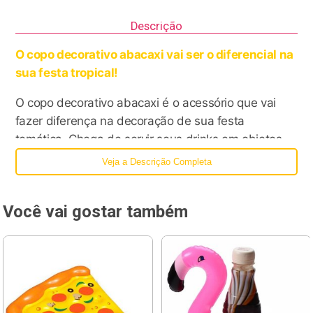
Descrição
O copo decorativo abacaxi vai ser o diferencial na
sua festa tropical!
O copo decorativo abacaxi é o acessório que vai
fazer diferença na decoração de sua festa
temática. Chega de servir seus drinks em objetos
descartáveis. Agora você vai servi-los no copo
Veja a Descrição Completa
decorativo no formato de abacaxi da KforSummer e
surpreender seus convidados.
Você vai gostar também
Feito com material durável, o copo decorativo
abacaxi não é inflável, sua composição é de plástico
e silicone, bem resistente, o que garante a
reutilização quantas vezes quiser. Além disso, o
copo decorativo abacaxi preserva o sabor e a