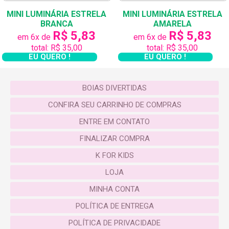
família. Ressaltamos a importância da supervisão
MINI LUMINÁRIA ESTRELA
MINI LUMINÁRIA ESTRELA
direta de um adulto, caso o produto seja utilizado
BRANCA
AMARELA
por crianças menores de 14 anos.
R$ 5,83
R$ 5,83
em 6x de
em 6x de
total: R$ 35,00
total: R$ 35,00
Trabalhamos com material de alta durabilidade,
EU QUERO !
EU QUERO !
design e acabamentos perfeitos. Nossos
produtos também são usados para decoração de
BOIAS DIVERTIDAS
festas temáticas, eventos, vitrines de loja, gravação
CONFIRA SEU CARRINHO DE COMPRAS
de clipes e diversos outros tipos de
cenografia. Cada modelo é encantador, o que
ENTRE EM CONTATO
garante o amor à primeira vista e essas
FINALIZAR COMPRA
possibilidades de brincar com as boias para piscina
K FOR KIDS
em várias ocasiões.
LOJA
No Brasil, aqui é o melhor lugar para comprar boias
MINHA CONTA
divertidas. Saia na frente e garanta já a sua!
POLÍTICA DE ENTREGA
Acesse
www.kforyou.com.br
POLÍTICA DE PRIVACIDADE