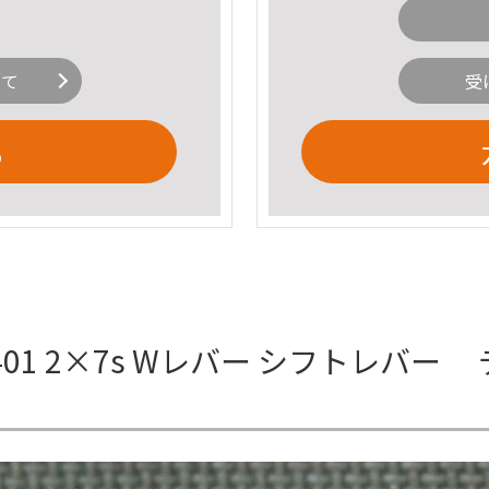
いて
受
る
-7401 2×7s Wレバー シフトレバ