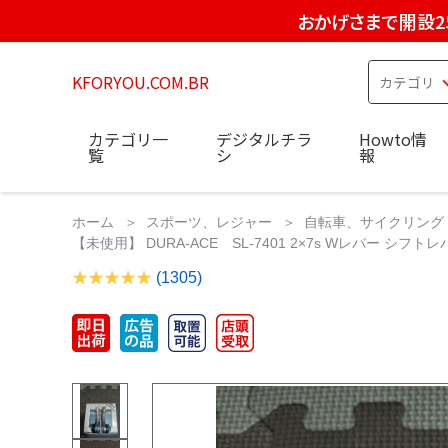
おかげさまで開設2
KFORYOU.COM.BR
カテゴリ一
デジタルチラ
Howto情
覧
シ
報
ホーム
スポーツ、レジャー
自転車、サイクリング
【未使用】 DURA-ACE SL-7401 2×7s Wレバー 
(1305)