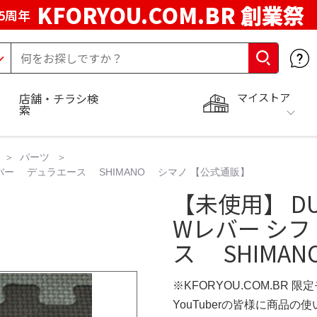
KFORYOU.COM.BR 創業祭
5周年
マイストア
店舗・チラシ検
索
パーツ
シフトレバー デュラエース SHIMANO シマノ 【公式通販】
【未使用】 DUR
Wレバー シ
ス SHIMA
※KFORYOU.COM.BR 限
YouTuberの皆様に商品