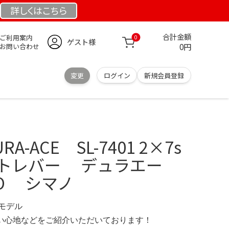
詳しくは
こちら
合計金額
ご利用案内
0
ゲスト様
0円
お問い合わせ
変更
ログイン
新規会員登録
A-ACE SL-7401 2×7s
フトレバー デュラエー
NO シマノ
定モデル
の使い心地などをご紹介いただいております！