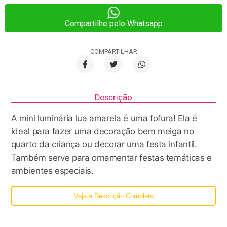
Compartilhe pelo Whatsapp
COMPARTILHAR
Descrição
A mini luminária lua amarela é uma fofura! Ela é
ideal para fazer uma decoração bem meiga no
quarto da criança ou decorar uma festa infantil.
Também serve para ornamentar festas temáticas e
ambientes especiais.
Perfeita para iluminar o quarto do recém nascido, a
Veja a Descrição Completa
mini luminária lua amarela deixa um clima de
relaxamento na hora da amamentação e o