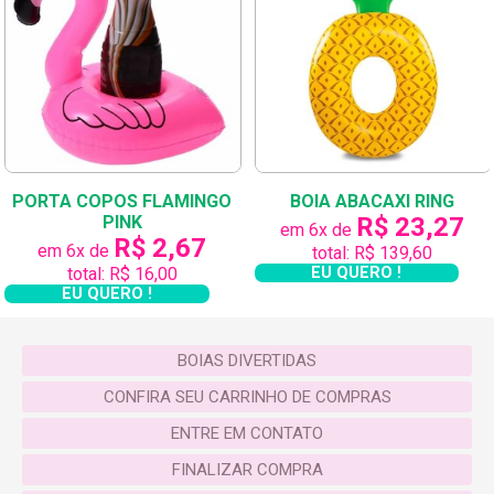
educativos de madeira e artigos de decoração que
desenvolvem toda parte psicomotora e intelectual
do bebê. O nosso foco é que você transforme o
quarto do seu filho/filha em um espaço de brincar…
Veja a seguir a importância dos brinquedos
educativos de
PORTA COPOS FLAMINGO
BOIA ABACAXI RING
madeira:
https://www.monnalisa.eu/magazine/travelho
PINK
R$ 23,27
em 6x de
with-livia/
R$ 2,67
em 6x de
total: R$ 139,60
total: R$ 16,00
EU QUERO !
A criançada vai amar ter dentro do quarto um
EU QUERO !
cantinho bem lúdico para brincar à vontade!! E não
precisar ter muito espaço para isso! Nossos
BOIAS DIVERTIDAS
produtos cabem e podem ser levados para
CONFIRA SEU CARRINHO DE COMPRAS
qualquer lugar.
ENTRE EM CONTATO
Com os brinquedos educativos de madeira da
FINALIZAR COMPRA
KforYou você vai ficar tranquila enquanto faz as