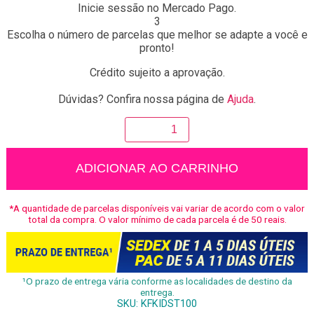
Inicie sessão no Mercado Pago.
3
Escolha o número de parcelas que melhor se adapte a você e
pronto!
Crédito sujeito a aprovação.
Dúvidas? Confira nossa página de
Ajuda
.
Mini
Luminária
Lua
Amarela
ADICIONAR AO CARRINHO
quantidade
*A quantidade de parcelas disponíveis vai variar de acordo com o valor
total da compra. O valor mínimo de cada parcela é de 50 reais.
¹O prazo de entrega vária conforme as localidades de destino da
entrega.
SKU:
KFKIDST100