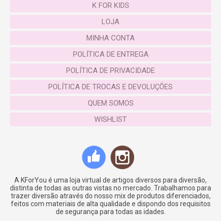
K FOR KIDS
coisas em casa e seu filho brinca! Sem falar que
você também pode se divertir com seu/sua
LOJA
pequeno (a)! Tenha os melhores momentos de
MINHA CONTA
diversão e aprendizagem com seus filhos na
POLÍTICA DE ENTREGA
KforYou!!!
POLÍTICA DE PRIVACIDADE
Acesse
www.kforyou.com.br
POLÍTICA DE TROCAS E DEVOLUÇÕES
ESPECIFICAÇÕES
QUEM SOMOS
WISHLIST
Dimensões:
C: 15 x L: 8 x A: 13 cm
Peso:
491g
Material:
plástico e LED
Utiliza 3 baterias tipo LR44
A KForYou é uma loja virtual de artigos diversos para diversão,
distinta de todas as outras vistas no mercado. Trabalhamos para
trazer diversão através do nosso mix de produtos diferenciados,
SKU:
KFKIDST100
Categorias:
Decoração
,
Destaque
,
NATAL
,
feitos com materiais de alta qualidade e dispondo dos requisitos
Ofertas
Tags:
iluminária led
,
luminária formato de lua
,
luminária
de segurança para todas as idades.
infantil
,
mini liuminária lua
,
mini luminária
,
mini luminária lua