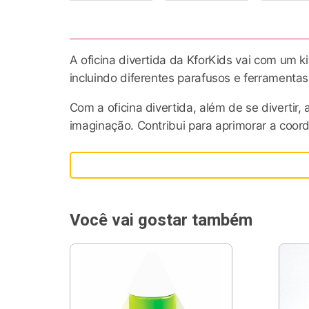
A oficina divertida da KforKids vai com um ki
incluindo diferentes parafusos e ferramentas
Com a oficina divertida, além de se divertir
imaginação. Contribui para aprimorar a coor
Criar maneiras criativas de pegar objetos c
funções da oficina divertida.
As peças da oficina divertida são feitas em m
Você vai gostar também
criando vários cenários e situações que be
Sobre a KforKids
A KforKids traz para o Brasil o que é super
psicomotora e intelectual do bebê. O nosso 