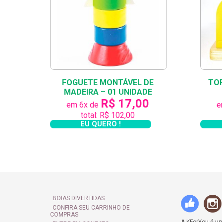
Veja a seguir a importância dos brinquedos
livia/
A criançada vai amar ter dentro do quarto um
produtos cabem e podem ser levados para qu
Com os brinquedos educativos de madeira da 
FOGUETE MONTÁVEL DE
TO
MADEIRA – 01 UNIDADE
você também pode se divertir com seu/sua p
R$ 17,00
em 6x de
e
total: R$ 102,00
Acesse
www.kforyou.com.br
EU QUERO !
BOIAS DIVERTIDAS
CONFIRA SEU CARRINHO DE
COMPRAS
A KForYou é uma