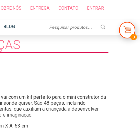
SOBRE NÓS
ENTREGA
CONTATO
ENTRAR
BLOG
0
EÇAS
 vai com um kit perfeito para o mini construtor da
uir aonde quiser. São 48 peças, incluindo
entas, que auxiliam a criançada a desenvolver
o e imaginação.
cm X A: 53 cm