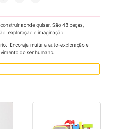
e construir aonde quiser. São 48 peças,
ção, exploração e imaginação.
ário. Encoraja muita a auto-exploração e
olvimento do ser humano.
deira intemporais e duráveis é uma das
u filho vai passar horas se divertindo e
 de madeira desenvolvem toda parte
m um espaço de brincar…