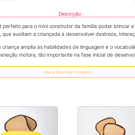
Descrição
t perfeito para o mini construtor da família poder brincar 
, que auxiliam a criançada a desenvolver destreza, intera
, a criança amplia as habilidades de linguagem e o vocabul
denação motora, tão importante na fase inicial de desenv
omuns do dia-a-dia e transformá-los em brinquedos de ma
Veja a Descrição Completa
adeira ecológica, plástico e pintadas com tinta atóxica. Se
neficiam o desenvolvimento e a educação do pequeno.
 tendência nos lares da Europa. Os brinquedos educativos
foco é que você transforme o quarto do seu filho/filha e