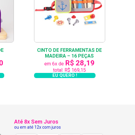
e/travelhobbiesandsparetime/playing-with-
sar ter muito espaço para isso! Nossos
m casa e seu filho brinca! Sem falar que
DE
CINTO DE FERRAMENTAS DE
MADEIRA – 16 PEÇAS
prendizagem com seus filhos na KforYou!!!
0
R$ 28,19
em 6x de
total: R$ 169,15
EU QUERO !
Até 8x Sem Juros
ou em até 12x com juros
s