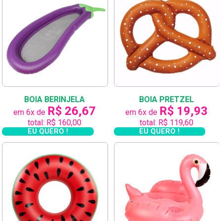
BOIA BERINJELA
BOIA PRETZEL
R$ 26,67
R$ 19,93
em 6x de
em 6x de
total: R$ 160,00
total: R$ 119,60
EU QUERO !
EU QUERO !