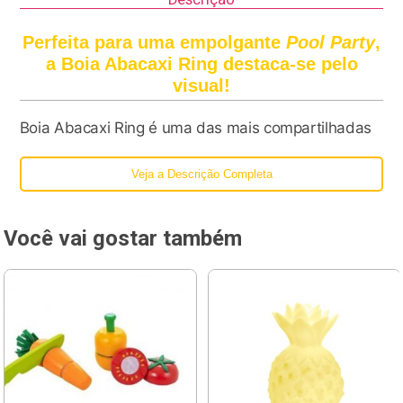
Perfeita para uma empolgante
Pool Party
,
a Boia Abacaxi Ring destaca-se pelo
visual!
Boia Abacaxi Ring é uma das mais compartilhadas
em fotos e vídeos pelas mídias sociais por sua
alegria e cor.
Veja a Descrição Completa
Feita com materiais de alta qualidade, essa
Você vai gostar também
maravilhosa
float
possui um aspecto super
moderno, tropical e descolado.
A boia Abacaxi Ring fascina quem vê e curte.
Ela está no top five da KforSummer, empresa
especializada em boias temáticas aqui no Brasil!
Agarre agora sua boia Abacaxi Ring e saiba o que é