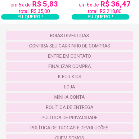
R$ 5,83
R$ 36,47
oferecer mais de 50 modelos de
boias criativas.
em 6x de
em 6x de
total: R$ 35,00
total: R$ 218,80
EU QUERO !
EU QUERO !
Temos a
bacaxi, melancia, cisnes, picolé, pizza,
unicórnio
… E muito mais!
BOIAS DIVERTIDAS
Com as boias KforSummer, a diversão é garantida
CONFIRA SEU CARRINHO DE COMPRAS
para toda a família.
ENTRE EM CONTATO
Trabalhamos com produtos feitos com material de
FINALIZAR COMPRA
alta durabilidade, design e acabamentos perfeitos.
K FOR KIDS
Nossos produtos também são usadas para
LOJA
decoração de festas temáticas, eventos, vitrines de
MINHA CONTA
loja, gravação de clipes e diversos outros tipos de
cenografia.
POLÍTICA DE ENTREGA
POLÍTICA DE PRIVACIDADE
Cada modelo é encantador, o que garante o amor à
primeira vista e essas possibilidades de brincar com
POLÍTICA DE TROCAS E DEVOLUÇÕES
as musthaves em várias ocasiões.
QUEM SOMOS