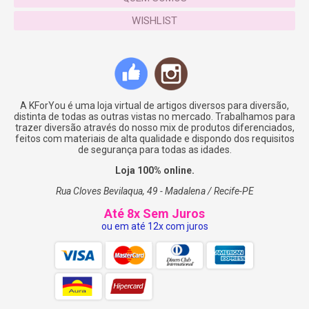
WISHLIST
Desejamos que você tenha experiências únicas e
compartilhe na companhia daqueles que você mais
ama. Marque-nos no instagram ou no facebook
(@Kforsummer), gostaríamos de ver os seus
momentos #Kforsummer.
A KForYou é uma loja virtual de artigos diversos para diversão,
distinta de todas as outras vistas no mercado. Trabalhamos para
Leia:
http://www.thalitamaia.com/2016/11/loja-
trazer diversão através do nosso mix de produtos diferenciados,
feitos com materiais de alta qualidade e dispondo dos requisitos
nacional-que-vende-boias-divertidas.html
de segurança para todas as idades.
ATENÇÃO: NUNCA deixe uma criança sozinha.
Loja 100% online.
Rua Cloves Bevilaqua, 49 - Madalena / Recife-PE
– Não acompanha inflador
Até 8x Sem Juros
– Este produto não é um salva vidas
ou em até 12x com juros
– Não recomendado para crianças até 14 anos
– Uso de crianças só com a supervisão permanente
de um adulto
ESPECIFICAÇÕES: