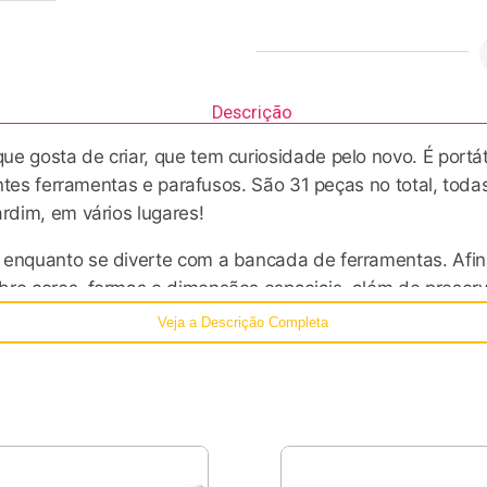
Descrição
ue gosta de criar, que tem curiosidade pelo novo. É port
rentes ferramentas e parafusos. São 31 peças no total, tod
ardim, em vários lugares!
 enquanto se diverte com a bancada de ferramentas. Afin
obre cores, formas e dimensões espaciais, além de prese
a muita a auto exploração e a imaginação. Amplia habilidad
Veja a Descrição Completa
s motoras finas e a coordenação motora, tão importantes
e reflorestamento certificada e tinta de soja à base de á
 tendência nos lares da Europa. Os brinquedos educativos