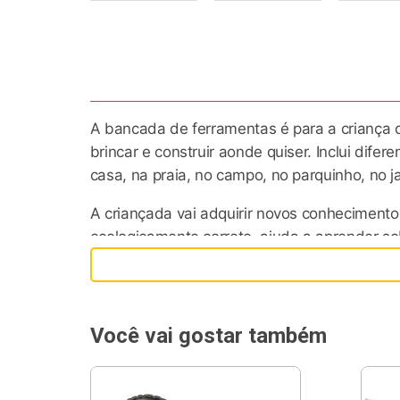
A bancada de ferramentas é para a criança q
brincar e construir aonde quiser. Inclui dife
casa, na praia, no campo, no parquinho, no j
A criançada vai adquirir novos conhecimento
ecologicamente correto, ajuda a aprender s
desenvolver destreza e criatividade. Encoraj
Com a bancada de ferramentas, as habilidade
aprimoradas. Produto fabricado em madeira d
Você vai gostar também
Sobre a KforKids
A KforKids traz para o Brasil o que é super