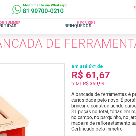
Atendimento via Whatsapp
81 99700-0210
FOR SUMMER
K FOR KIDS
ERTIDAS
BRINQUEDOS
ANCADA DE FERRAMENT
em até 6x* de
R$ 61,67
total: R$ 369,99
A bancada de ferramentas é par
curiosidade pelo novo. É port
brincar e construir aonde quis
31 peças no total, todas em ma
no campo, no parquinho, no ja
madeira de reflorestamento aut
Certificado pelo Inmetro.