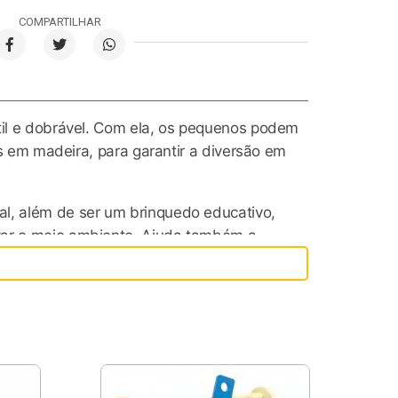
COMPARTILHAR
átil e dobrável. Com ela, os pequenos podem
as em madeira, para garantir a diversão em
al, além de ser um brinquedo educativo,
rvar o meio ambiente. Ajuda também a
es linguísticas.
 na fase inicial de desenvolvimento, são
gua.
 de madeira desenvolvem toda parte