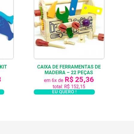
m um espaço de brincar…
e/travelhobbiesandsparetime/playing-with-
sar ter muito espaço para isso! Nossos
m casa e seu filho brinca! Sem falar que
KIT
CAIXA DE FERRAMENTAS DE
prendizagem com seus filhos na KforYou!!!
MADEIRA – 22 PEÇAS
8
R$ 25,36
em 6x de
total: R$ 152,15
EU QUERO !