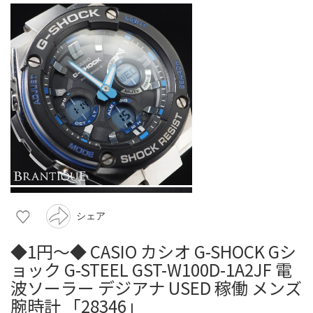
シェア
◆1円～◆ CASIO カシオ G-SHOCK Gシ
ョック G-STEEL GST-W100D-1A2JF 電
波ソーラー デジアナ USED 稼働 メンズ
腕時計 「28346」